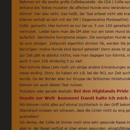
Nehmen wir die zweite große Colliebaustelle: die CEA ( Collie eye 
Anhand des Testes müssten die affected Hunde eine Veränderung
stimmt  hier also nicht. Das heißt, der Test erfasst nicht alle k
Ebenso verhält es sich mit der DM ( Degenerative Myelopathie).
Collie  gemacht. Hier kommt es nur bei ca. 5 von 100 genetis
vermutet.  Leider kann man die DM aber nur am toten Hund sich
äußerlich  identische Symptome zeigen. Die wenigsten Hunde we
ist zum jetzigen  Zeitpunkt eigentlich sinnlos! Ok, werden Sie je
beruhigen: meine Hunde sind darauf getestet! Denn eines ist gan
zur Zeit gibt es absolut nichts, was man dagegen tun könnte,
auch 5 vom 100 eindeutig 5 zu viel!
Man könnte diese Liste noch um einige andere Erkrankungen erwe
never ending  Story. So haben wir z.B. bei der NCL zur Zeit auc
wurde. Da der Border aber zur Gruppe der Britischen Hütehunde
können wir auch diesen Test nutzen.
Bei den Highlands Pride
Trotzdem oder gerade deshalb: 
Hunde zur Welt  kommen! Damit halte ich mich a
Wir können nicht alles auf einmal züchterisch in den Griff be
Obendrauf müssen wir schauen, dass die Linien nicht zu eng g
austreiben!
Ich denke, der Collie ist immer noch eine sehr gesunde Rasse im
aber in  der Regel verfügt er über einen gesunden, einsatzfähig