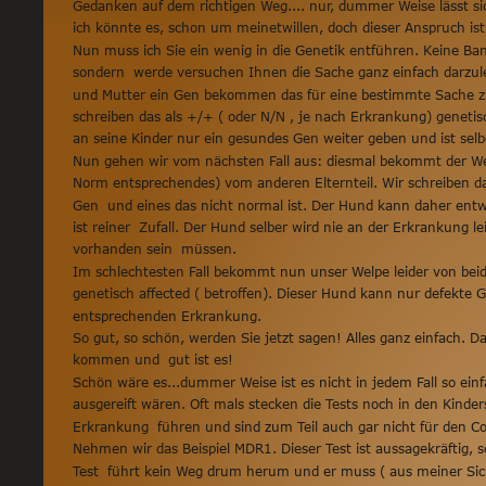
Gedanken auf dem richtigen Weg.... nur, dummer Weise lässt si
ich könnte es, schon um meinetwillen, doch dieser Anspruch ist 
Nun muss ich Sie ein wenig in die Genetik entführen. Keine Ban
sondern  werde versuchen Ihnen die Sache ganz einfach darzul
und Mutter ein Gen bekommen das für eine bestimmte Sache zus
schreiben das als +/+ ( oder N/N , je nach Erkrankung) genetisc
an seine Kinder nur ein gesundes Gen weiter geben und ist sel
Nun gehen wir vom nächsten Fall aus: diesmal bekommt der Welp
Norm entsprechendes) vom anderen Elternteil. Wir schreiben das 
Gen  und eines das nicht normal ist. Der Hund kann daher entw
ist reiner  Zufall. Der Hund selber wird nie an der Erkrankung 
vorhanden sein  müssen. 
Im schlechtesten Fall bekommt nun unser Welpe leider von beiden
genetisch affected ( betroffen). Dieser Hund kann nur defekte 
entsprechenden Erkrankung. 
So gut, so schön, werden Sie jetzt sagen! Alles ganz einfach. D
kommen und  gut ist es! 
Schön wäre es...dummer Weise ist es nicht in jedem Fall so ein
ausgereift wären. Oft mals stecken die Tests noch in den Kinde
Erkrankung  führen und sind zum Teil auch gar nicht für den Col
Nehmen wir das Beispiel MDR1. Dieser Test ist aussagekräftig, s
Test  führt kein Weg drum herum und er muss ( aus meiner Sicht